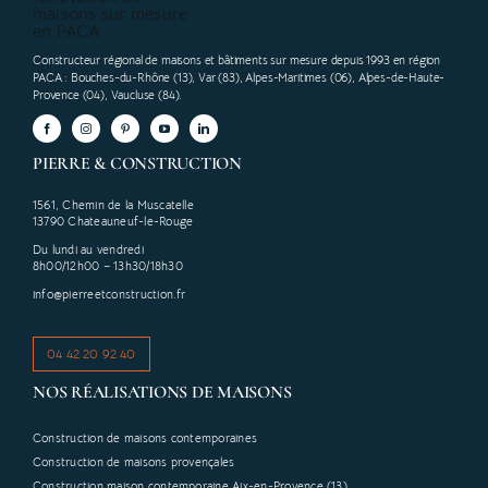
Constructeur régional de maisons et bâtiments sur mesure depuis 1993 en région
PACA
: Bouches-du-Rhône (13), Var (83), Alpes-Maritimes (06), Alpes-de-Haute-
Provence (04), Vaucluse (84).
PIERRE & CONSTRUCTION
1561, Chemin de la Muscatelle
13790 Chateauneuf-le-Rouge
Du lundi au vendredi
8h00/12h00 – 13h30/18h30
info@pierreetconstruction.fr
04 42 20 92 40
NOS RÉALISATIONS DE MAISONS
Construction de maisons contemporaines
Construction de maisons provençales
Construction maison contemporaine Aix-en-Provence (13)