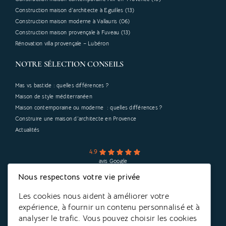
Construction maison d’architecte à Eguilles (13)
Construction maison moderne à Vallauris (06)
Construction maison provençale à Fuveau (13)
Rénovation villa provençale – Lubéron
NOTRE SÉLECTION CONSEILS
Mas vs bastide : quelles différences ?
Maison de style méditerranéen
Maison contemporaine ou moderne : quelles différences ?
Construire une maison d’architecte en Provence
Actualités
4.9
avis Google
Nous respectons votre vie privée
CONTACTEZ-NOUS
Les cookies nous aident à améliorer votre
expérience, à fournir un contenu personnalisé et à
Parrain de Cœur de Forêt
analyser le trafic. Vous pouvez choisir les cookies