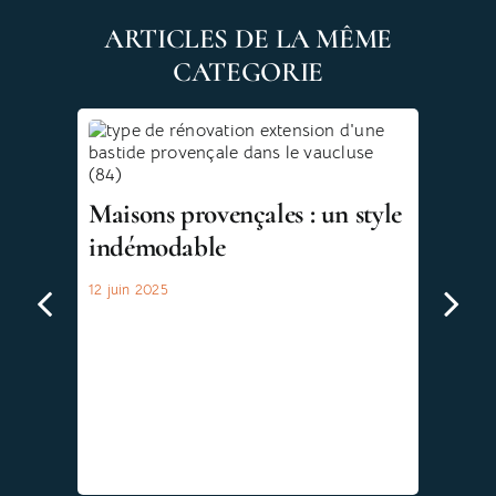
ARTICLES DE LA MÊME
CATEGORIE
Maisons provençales : un style
L
indémodable
12 juin 2025
2