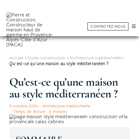
Skip
to
content
CONTACTEZ-NOUS
Tog
Nav
Faire construire
Rénovation & Extension
Accueil
•
Guide construction
•
Architecture traditionnelle
•
Qu’est-ce qu’une maison au style méditerranéen ?
Réalisations
Qu’est-ce qu’une maison
Constructeur sur mesure
au style méditerranéen ?
Conseils
8 octobre 2024
•
Architecture traditionnelle
• Temps de lecture :
6
minutes