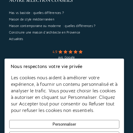
NOTRE SÉLECTION CONSEILS
Mas vs bastide : quelles différences ?
Maison de style méditerranéen
Maison contemporaine ou moderne : quelles différences ?
Construire une maison d’architecte en Provence
Actualités
4.9
avis Google
Nous respectons votre vie privée
CONTACTEZ-NOUS
Les cookies nous aident à améliorer votre
expérience, à fournir un contenu personnalisé et à
Parrain de Cœur de Forêt
analyser le trafic. Vous pouvez choisir les cookies
à autoriser en cliquant sur Personnaliser. Cliquez
sur Accepter tout pour consentir ou Refuser tout
pour refuser les cookies non essentiels.
Personnaliser