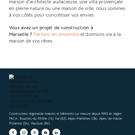
maison d’architecte audacieuse, une villa provençale
en pleine nature ou une maison de ville, nous sommes
à vos côtés pour concrétiser vos envies.
Vous avez un projet de construction à
Marseille ?
Parlons-en ensemble
et donnons vie à la
maison de vos rêves.
Constructeur régional de maisons et bâtiments sur mesure depuis 1993 en région
PACA
: Bouches-du-Rhône (13), Var (83), Alpes-Maritimes (06), Alpes-de-Haute-
Provence (04), Vaucluse (84).