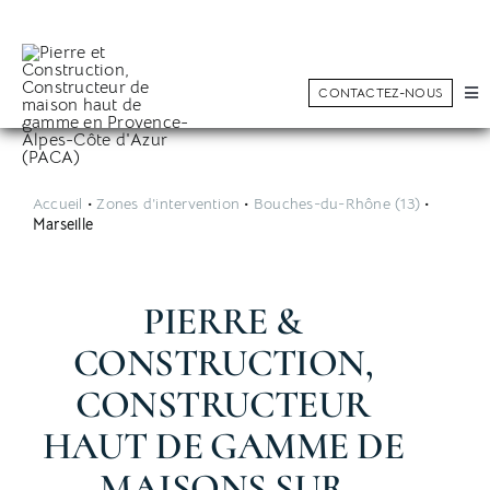
Skip
to
content
CONTACTEZ-NOUS
Tog
Nav
Faire construire
Rénovation & Extension
Accueil
•
Zones d’intervention
•
Bouches-du-Rhône (13)
•
Marseille
Réalisations
Constructeur sur mesure
PIERRE &
Conseils
CONSTRUCTION,
CONSTRUCTEUR
HAUT DE GAMME DE
MAISONS SUR